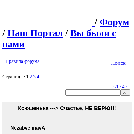
/
Форум
/
Наш Портал
/
Вы были с
нами
Правила форума
Поиск
Страницы:
1
2
3
4
<
1 / 4
>
>>
Ксюшенька ---> Счастье, НЕ ВЕРЮ!!!
NezabvennayA