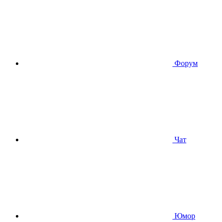
Форум
Чат
Юмор