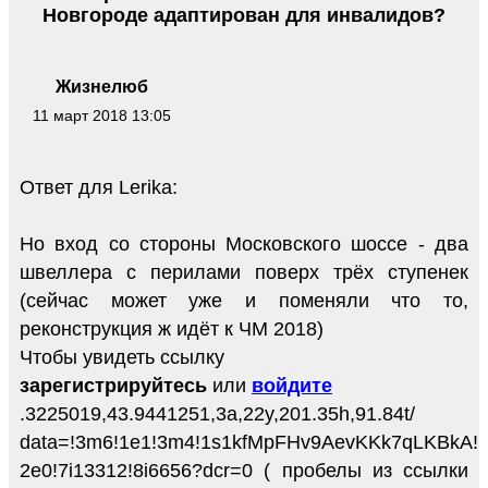
Новгороде адаптирован для инвалидов?
Жизнелюб
11 март 2018 13:05
Ответ для Lerika:
Но вход со стороны Московского шоссе - два
швеллера с перилами поверх трёх ступенек
(сейчас может уже и поменяли что то,
реконструкция ж идёт к ЧМ 2018)
Чтобы увидеть ссылку
зарегистрируйтесь
или
войдите
.3225019,43.9441251,3a,22y,201.35h,91.84t/
data=!3m6!1e1!3m4!1s1kfMpFHv9AevKKk7qLKBkA!
2e0!7i13312!8i6656?dcr=0 ( пробелы из ссылки