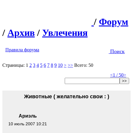
/
Форум
/
Архив
/
Увлечения
Правила форума
Поиск
Страницы:
1
2
3
4
5
6
7
8
9
10
>
>>
Всего: 50
<
1 / 50
>
>>
Животные ( желательно свои : )
Ариэль
10 июль 2007 10:21