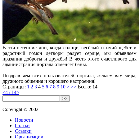
В эти весенние дни, когда солнце, весёлый птичий щебет и
радостный гомон детворы радует сердце, мы объявляем
праздник доброты и дружбы! В честь этого счастливого дня
администрация портала отменяет баны.
Поздравляем всех пользователей портала, желаем вам мира,
дружного общения и хорошего настроения!
Страницы:
1
2
3
4
5
6
7
8
9
10
>
>>
Всего: 14
<
4 / 14
>
>>
Copyright © 2002
Новости
Статьи
Ссылки
Организации