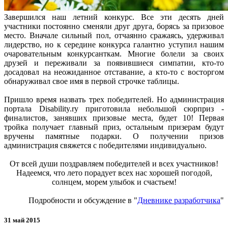
Завершился наш летний конкурс. Все эти десять дней
участники постоянно сменяли друг друга, борясь за призовое
место. Вначале сильный пол, отчаянно сражаясь, удерживал
лидерство, но к середине конкурса галантно уступил нашим
очаровательным конкурсанткам. Многие болели за своих
друзей и переживали за появившиеся симпатии, кто-то
досадовал на неожиданное отставание, а кто-то с восторгом
обнаруживал свое имя в первой строчке таблицы.
Пришло время назвать трех победителей. Но администрация
портала Disability.ry приготовила небольшой сюрприз -
финалистов, занявших призовые места, будет 10! Первая
тройка получает главный приз, остальным призерам будут
вручены памятные подарки. О получении призов
администрация свяжется с победителями индивидуально.
От всей души поздравляем победителей и всех участников!
Надеемся, что лето порадует всех нас хорошей погодой,
солнцем, морем улыбок и счастьем!
Подробности и обсуждение в "
Дневнике разработчика
"
31 май 2015