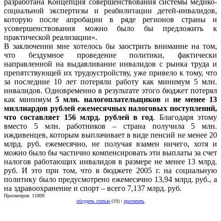
разработана Концепция совершенствования системы медико-
социальной экспертизы и реабилитации детей-инвалидов,
которую после апробации в ряде регионов страны и
усовершенствования можно было бы предложить к
практической реализации».
В заключении мне хотелось бы заострить внимание на том,
что бездумное проведение политики, фактически
направленной на выдавливание инвалидов с рынка труда и
препятствующей их трудоустройству, уже привело к тому, что
за последние 10 лет потеряли работу как минимум 5 млн.
инвалидов. Одновременно в результате этого бюджет потерял
как минимум
5 млн. налогоплательщиков
и
не менее 13
миллиардов рублей ежемесячных налоговых поступлений,
что составляет 156 млрд. рублей в год
. Благодаря этому
вместо 5 млн. работников – страна получила 5 млн.
иждивенцев, которым выплачивает в виде пенсий не менее 20
млрд. руб. ежемесячно, не получая взамен ничего, хотя и
можно было бы частично компенсировать эти выплаты за счет
налогов работающих инвалидов в размере не менее 13 млрд.
руб. И это при том, что в бюджете 2005 г. на социальную
политику было предусмотрено ежемесячно 13,94 млрд. руб., а
на здравоохранение и спорт – всего 7,137 млрд. руб.
Просмотров: 11809
обсудить статью
(19) /
прочитать