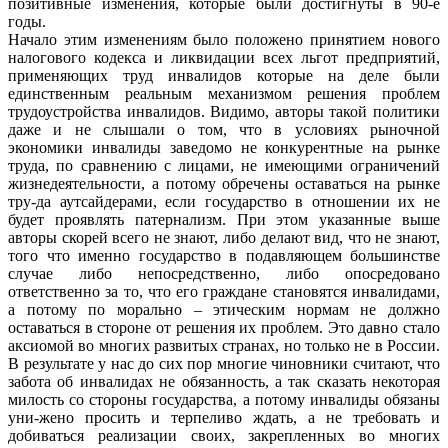
позитивные изменения, которые были достигнуты в 90-е
годы.
Начало этим изменениям было положено принятием нового
налогового кодекса и ликвидации всех льгот предприятий,
применяющих труд инвалидов которые на деле были
единственным реальным механизмом решения проблем
трудоустройства инвалидов. Видимо, авторы такой политики
даже и не слышали о том, что в условиях рыночной
экономики инвалиды заведомо не конкурентные на рынке
труда, по сравнению с лицами, не имеющими ограничений
жизнедеятельности, а потому обречены оставаться на рынке
тру-да аутсайдерами, если государство в отношении их не
будет проявлять патернализм. При этом указанные выше
авторы скорей всего не знают, либо делают вид, что не знают,
того что именно государство в подавляющем большинстве
случае либо непосредственно, либо опосредовано
ответственно за то, что его граждане становятся инвалидами,
а потому по морально – этическим нормам не должно
оставаться в стороне от решения их проблем. Это давно стало
аксиомой во многих развитых странах, но только не в России.
В результате у нас до сих пор многие чиновники считают, что
забота об инвалидах не обязанность, а так сказать некоторая
милость со стороны государства, а потому инвалиды обязаны
уни-жено просить и терпеливо ждать, а не требовать и
добиваться реализации своих, закрепленных во многих