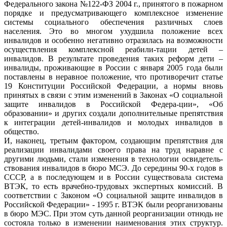
Федерального закона №122-ФЗ 2004 г., принятого в пожарном
порядке и предусматривающего комплексное изменение
системы социального обеспечения различных слоев
населения. Это во многом ухудшила положение всех
инвалидов и особенно негативно отразилась на возможности
осуществления комплексной реабили-тации детей –
инвалидов. В результате проведения таких реформ дети –
инвалиды, проживающие в России с января 2005 года были
поставлены в неравное положение, что противоречит статье
19 Конституции Российской Федерации, а нормы вновь
принятых в связи с этим изменений в Законах «О социальной
защите инвалидов в Российской Федера-ции», «Об
образовании» и других создали дополнительные препятствия
к интеграции детей-инвалидов и молодых инвалидов в
общество.
И, наконец, третьим фактором, создающим препятствия для
реализации инвалидами своего права на труд наравне с
другими людьми, стали изменения в технологии освидетель-
ствования инвалидов в бюро МСЭ. До середины 90-х годов в
СССР, а в последующем и в России существовала система
ВТЭК, то есть врачебно-трудовых экспертных комиссий. В
соответствии с Законом «О социальной защите инвалидов в
Российской Федерации» - 1995 г. ВТЭК были реорганизованы
в бюро МЭС. При этом суть данной реорганизации отнюдь не
состояла только в изменении наименования этих структур.