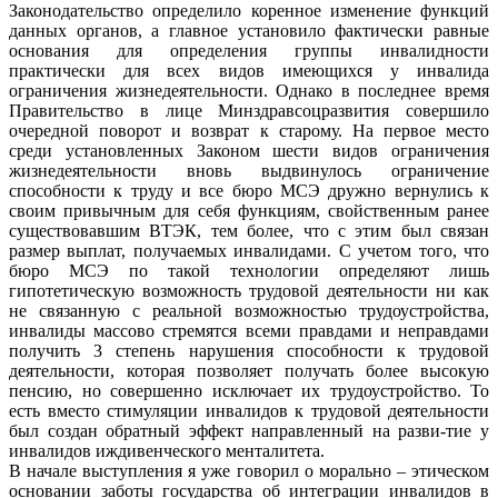
Законодательство определило коренное изменение функций
данных органов, а главное установило фактически равные
основания для определения группы инвалидности
практически для всех видов имеющихся у инвалида
ограничения жизнедеятельности. Однако в последнее время
Правительство в лице Минздравсоцразвития совершило
очередной поворот и возврат к старому. На первое место
среди установленных Законом шести видов ограничения
жизнедеятельности вновь выдвинулось ограничение
способности к труду и все бюро МСЭ дружно вернулись к
своим привычным для себя функциям, свойственным ранее
существовавшим ВТЭК, тем более, что с этим был связан
размер выплат, получаемых инвалидами. С учетом того, что
бюро МСЭ по такой технологии определяют лишь
гипотетическую возможность трудовой деятельности ни как
не связанную с реальной возможностью трудоустройства,
инвалиды массово стремятся всеми правдами и неправдами
получить 3 степень нарушения способности к трудовой
деятельности, которая позволяет получать более высокую
пенсию, но совершенно исключает их трудоустройство. То
есть вместо стимуляции инвалидов к трудовой деятельности
был создан обратный эффект направленный на разви-тие у
инвалидов иждивенческого менталитета.
В начале выступления я уже говорил о морально – этическом
основании заботы государства об интеграции инвалидов в