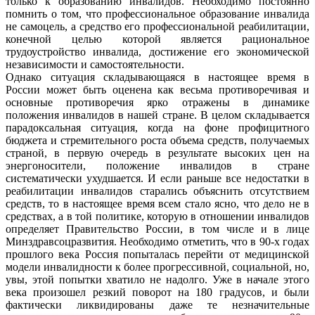
только к образованию инвалидов. Необходимо постоянно
помнить о том, что профессиональное образование инвалида
не самоцель, а средство его профессиональной реабилитации,
конечной целью которой является рациональное
трудоустройство инвалида, достижение его экономической
независимости и самостоятельности.
Однако ситуация складывающаяся в настоящее время в
России может быть оценена как весьма противоречивая и
основные противоречия ярко отражены в динамике
положения инвалидов в нашей стране. В целом складывается
парадоксальная ситуация, когда на фоне профицитного
бюджета и стремительного роста объема средств, получаемых
страной, в первую очередь в результате высоких цен на
энергоносители, положение инвалидов в стране
систематически ухудшается. И если раньше все недостатки в
реабилитации инвалидов старались объяснить отсутствием
средств, то в настоящее время всем стало ясно, что дело не в
средствах, а в той политике, которую в отношении инвалидов
определяет Правительство России, в том числе и в лице
Минздравсоцразвития. Необходимо отметить, что в 90-х годах
прошлого века Россия попыталась перейти от медицинской
модели инвалидности к более прогрессивной, социальной, но,
увы, этой попытки хватило не надолго. Уже в начале этого
века произошел резкий поворот на 180 градусов, и были
фактически ликвидированы даже те незначительные