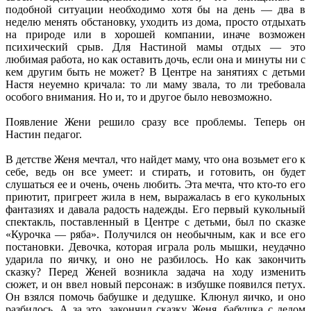
подобной ситуации необходимо хотя бы на день — два в
неделю менять обстановку, уходить из дома, просто отдыхать
на природе или в хорошей компании, иначе возможен
психический срыв. Для Настиной мамы отдых — это
любимая работа, но как оставить дочь, если она и минуты ни с
кем другим быть не может? В Центре на занятиях с детьми
Настя неуемно кричала: то ли маму звала, то ли требовала
особого внимания. Но и, то и другое было невозможно.
Появление Жени решило сразу все проблемы. Теперь он
Настин педагог.
В детстве Женя мечтал, что найдет маму, что она возьмет его к
себе, ведь он все умеет: и стирать, и готовить, он будет
слушаться ее и очень, очень любить. Эта мечта, что кто-то его
приютит, пригреет жила в нем, выражалась в его кукольных
фантазиях и давала радость надежды. Его первый кукольный
спектакль, поставленный в Центре с детьми, был по сказке
«Курочка — ряба». Получился он необычным, как и все его
постановки. Девочка, которая играла роль мышки, неудачно
ударила по яичку, и оно не разбилось. Но как закончить
сказку? Перед Женей возникла задача на ходу изменить
сюжет, и он ввел новый персонаж: в избушке появился петух.
Он взялся помочь бабушке и дедушке. Клюнул яичко, и оно
разбилось. А за это, закончил сказку Женя, бабушка с дедом