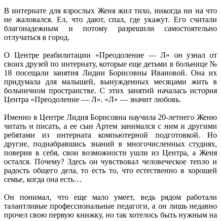
В интернате для взрослых Женя жил тихо, никогда ни на что
не жаловался. Ел, что дают, спал, где укажут. Его считали
благонадежным и потому разрешили самостоятельно
отлучаться в город.
О Центре реабилитации «Преодоление — Л» он узнал от
своих друзей по интернату, которые еще детьми в больнице №
18 посещали занятия Лидии Борисовны Ивановой. Она их
придумала для малышей, вынужденных месяцами жить в
больничном пространстве. С этих занятий началась история
Центра «Преодоление — Л». «Л» — значит любовь.
Именно в Центре Лидия Борисовна научила 20-летнего Женю
читать и писать, а ее сын Артем занимался с ним и другими
ребятами из интерната компьютерной подготовкой. Но
другие, поднабравшись знаний в многочисленных студиях,
поверив в себя, свои возможности ушли из Центра, а Женя
остался. Почему? Здесь он чувствовал человеческое тепло и
радость общего дела, то есть то, что естественно в хорошей
семье, когда она есть…
Он понимал, что еще мало умеет, ведь рядом работали
талантливые профессиональные педагоги, а он лишь недавно
прочел свою первую книжку, но так хотелось быть нужным на