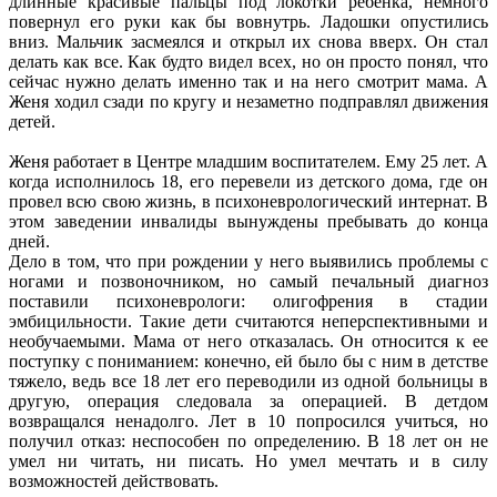
длинные красивые пальцы под локотки ребенка, немного
повернул его руки как бы вовнутрь. Ладошки опустились
вниз. Мальчик засмеялся и открыл их снова вверх. Он стал
делать как все. Как будто видел всех, но он просто понял, что
сейчас нужно делать именно так и на него смотрит мама. А
Женя ходил сзади по кругу и незаметно подправлял движения
детей.
Женя работает в Центре младшим воспитателем. Ему 25 лет. А
когда исполнилось 18, его перевели из детского дома, где он
провел всю свою жизнь, в психоневрологический интернат. В
этом заведении инвалиды вынуждены пребывать до конца
дней.
Дело в том, что при рождении у него выявились проблемы с
ногами и позвоночником, но самый печальный диагноз
поставили психоневрологи: олигофрения в стадии
эмбицильности. Такие дети считаются неперспективными и
необучаемыми. Мама от него отказалась. Он относится к ее
поступку с пониманием: конечно, ей было бы с ним в детстве
тяжело, ведь все 18 лет его переводили из одной больницы в
другую, операция следовала за операцией. В детдом
возвращался ненадолго. Лет в 10 попросился учиться, но
получил отказ: неспособен по определению. В 18 лет он не
умел ни читать, ни писать. Но умел мечтать и в силу
возможностей действовать.