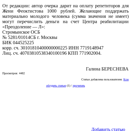
От редакции: автор очерка дарит на оплату репетиторов для
Жени Феоктистова 1000 рублей. Желающие поддержать
материально молодого человека (сумма значения не имеет)
могут перечислить деньги на счет Центра реабилитации
«Преодоление — Л»:
Стромынское ОСБ
№ 5281/01014СБ г. Москвы
БИК 044525225
корр. сч. 30101810400000000225 ИНН 7719148947
Лиц. сч. 40703810538340100196 КПП 771902004.
Галина БЕРЕСНЕВА
Просмотров: 4482
Статья добавлена пользователем:
Ксю
обсудить статью
(1) /
прочитать
Добавить статью