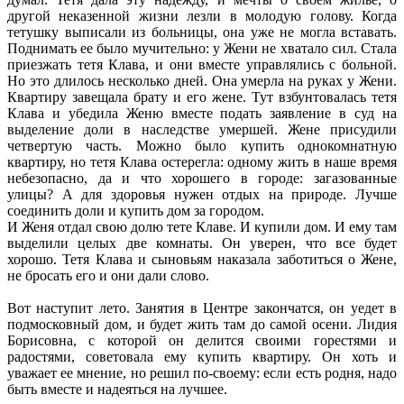
другой неказенной жизни лезли в молодую голову. Когда
тетушку выписали из больницы, она уже не могла вставать.
Поднимать ее было мучительно: у Жени не хватало сил. Стала
приезжать тетя Клава, и они вместе управлялись с больной.
Но это длилось несколько дней. Она умерла на руках у Жени.
Квартиру завещала брату и его жене. Тут взбунтовалась тетя
Клава и убедила Женю вместе подать заявление в суд на
выделение доли в наследстве умершей. Жене присудили
четвертую часть. Можно было купить однокомнатную
квартиру, но тетя Клава остерегла: одному жить в наше время
небезопасно, да и что хорошего в городе: загазованные
улицы? А для здоровья нужен отдых на природе. Лучше
соединить доли и купить дом за городом.
И Женя отдал свою долю тете Клаве. И купили дом. И ему там
выделили целых две комнаты. Он уверен, что все будет
хорошо. Тетя Клава и сыновьям наказала заботиться о Жене,
не бросать его и они дали слово.
Вот наступит лето. Занятия в Центре закончатся, он уедет в
подмосковный дом, и будет жить там до самой осени. Лидия
Борисовна, с которой он делится своими горестями и
радостями, советовала ему купить квартиру. Он хоть и
уважает ее мнение, но решил по-своему: если есть родня, надо
быть вместе и надеяться на лучшее.