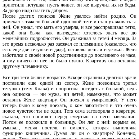
приютили петушка: пусть живет, он же выручил их из беды.
За добро надо платить добром.
После долгих поисков Жене удалось найти родню. Он
приехал к тяжело больной одинокой тете и стал ухаживать за
ней. Он узнал, что мать его умерла, и все расспрашивал тетю,
какой она была, как выглядела: хотелось знать все до
мельчайших подробностей. Он ухаживал за тетей 4 месяца. За
это время несколько раз заезжал ее племянник (оказалось, что
есть еще две тетушки и дядя), оставлял деньги и уезжал. Женя
заботился о своей новой родственнице до последнего ее часа,
и ему ничего от нее не было нужно. Квартиру она оставила
другому племяннику.
Все три тети были в возрасте. Вскоре страшный диагноз врачи
поставили еще одной из сестер. Жене позвонила третья
тетушка (тетя Клава) и попросила посидеть с больной, ведь
она одинока — ни мужа, ни детей, намекнула, что может
оставить Жене квартиру. Он поехал к умирающей. У него
теперь было к кому поехать, о ком заботиться и это очень
новое чувство: ты не один. Тетя сама заговорила о квартире,
сказала, что напишет перед смертью на него завещание.
Потом ее положили в больницу. Он лег с ней: кормил ее,
умывал, менял постель и емкость, которая выполняла
функцию кишечника. Думал ли он о квартире? Конечно,
думал. Тетя дала эту надежду, и мечты о своем жилье, о