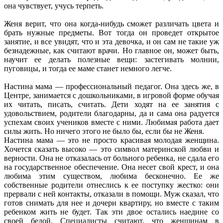
она чувствует, учусь терпеть.
Женя верит, что она когда-нибудь сможет различать цвета и
брать нужные предметы. Вот тогда он проведет открытое
занятие, и все увидят, что и эта девочка, и он сам не такие уж
безнадежные, как считают врачи. Но главное он, может быть,
научит ее делать полезные вещи: застегивать молнии,
пуговицы, и тогда ее маме станет немного легче.
Настина мама — профессиональный педагог. Она здесь же, в
Центре, занимается с дошкольниками, в игровой форме обучая
их читать, писать, считать. Дети ходят на ее занятия с
удовольствием, родители благодарны, да и сама она радуется
успехам своих учеников вместе с ними. Любимая работа дает
силы жить. Но ничего этого не было бы, если бы не Женя.
Настина мама — это не просто красивая молодая женщина.
Хочется сказать высоко — это символ материнской любви и
верности. Она не отказалась от больного ребенка, не сдала его
на государственное обеспечение. Она несет свой крест, и она
любима этим существом, любима бесконечно. Ее же
собственные родители отнеслись к ее поступку жестко: они
прервали с ней контакты, отказали в помощи. Муж сказал, что
готов снимать для нее и дочери квартиру, но вместе с таким
ребенком жить не будет. Так эти двое остались наедине со
своей бедой. Специалисты считают, что женщинам в