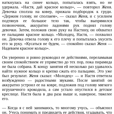
наткнулась на синее кольцо, попыталась взять, но не
удержала. «Настя, дай красное кольцо», — повторил Женя.
Девочка сползла на ковер, прижала подбородок к груди.
«Держим голову, не сползаем», — сказал Женя, и с усилием
подтянув ее большое тело так, чтобы выпрямился
позвоночник, аккуратно ладонями рук поднял голову
девочки. Затем, положив свою руку на Настину, он обхватил
ее пальцами красное кольцо. «Молодец, Настя, — похвалил
он. Девочка отвела голову к его плечу и попыталась укусить
его за руку. «Кусаться не будем, — спокойно сказал Женя —
Надеваем красное кольцо».
Он уверенно и ровно руководил ее действиями, переламывая
своим спокойствием ее упрямство до тех пор, пока пирамида
не была собрана. К концу занятия ей несколько раз удавалось
найти нужное кольцо и крепко сжать его пальцами. Это уже
был результат. Женя сказал: «Молодец» — и Настя ответила
возбужденно — радостными звуками. После занятий он
аккуратно устроил ее на ковре, подложив под голову мягкого
игрушечного крокодила, а сам устало опустился в детское
креслице. Настя была в два раза выше и, наверное, тяжелее
его.
— Когда я с ней занимаюсь, то многому учусь, — объяснил
он. Учусь понимать и предвидеть ее действия, угадывать, что