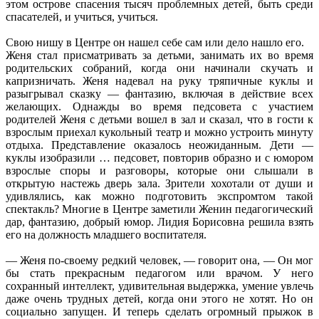
этом острове спасения тысяч проблемных детей, быть среди
спасателей, и учиться, учиться.
Свою нишу в Центре он нашел себе сам или дело нашло его.
Женя стал присматривать за детьми, занимать их во время
родительских собраний, когда они начинали скучать и
капризничать. Женя надевал на руку тряпичные куклы и
разыгрывал сказку — фантазию, включая в действие всех
желающих. Однажды во время педсовета с участием
родителей Женя с детьми вошел в зал и сказал, что в гости к
взрослым приехал кукольный театр и можно устроить минуту
отдыха. Представление оказалось неожиданным. Дети —
куклы изобразили … педсовет, повторив образно и с юмором
взрослые споры и разговоры, которые они слышали в
открытую настежь дверь зала. Зрители хохотали от души и
удивлялись, как можно подготовить экспромтом такой
спектакль? Многие в Центре заметили Женин педагогический
дар, фантазию, добрый юмор. Лидия Борисовна решила взять
его на должность младшего воспитателя.
— Женя по-своему редкий человек, — говорит она, — Он мог
бы стать прекрасным педагогом или врачом. У него
сохранный интеллект, удивительная выдержка, умение увлечь
даже очень трудных детей, когда они этого не хотят. Но он
социально запущен. И теперь сделать огромный прыжок в