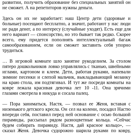
развитии, получить образование без специальных занятий он
не сможет. А на репетиторов нужны деньги.
Здесь он их не заработает: наш Центр дети (здоровые и
больные) посещают бесплатно, а значит, работают у нас люди
не ради денег, а по интересу (случайные уходят). Есть еще для
него вариант — спонсорство, но это бывает так редко. Скорее
всего, ему придется пополнять интеллектуальный багаж
самообразованием, если он сможет заставить себя упорно
трудиться.
… В игровой комнате шло занятие рукоделием. За столом
пятеро дошкольников ловко управлялись с тканью, швейными
иглами, картоном и клеем. Дети, работая руками, напевали
зимние песенки и слепой мальчик, выкладывающий мозаику
на краю стола, им подтягивал. И тут же посреди комнаты на
ковре лежала красивая девочка лет 10 -11. Она зрячими
глазами смотрела в никуда и сосала палец.
— Пора заниматься, Настя, — позвал ее Женя, вставая с
низенького детского кресла. Он сел на колени, посадил Настю
впереди себя, поставил перед ней основание с осью большой
пирамиды, рассыпал рядом разноцветные кольца. «Сейчас
будем собирать пирамиду. Настя, дай красное кольцо», —
сказал Женя. Девочка судорожно шарила руками по ковру,