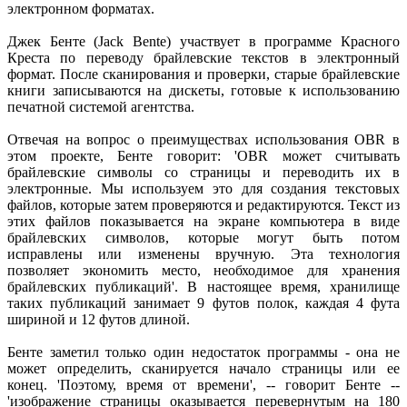
электронном форматах.
Джек Бенте (Jack Bente) участвует в программе Красного
Креста по переводу брайлевские текстов в электронный
формат. После сканирования и проверки, старые брайлевские
книги записываются на дискеты, готовые к использованию
печатной системой агентства.
Отвечая на вопрос о преимуществах использования OBR в
этом проекте, Бенте говорит: 'OBR может считывать
брайлевские символы со страницы и переводить их в
электронные. Мы используем это для создания текстовых
файлов, которые затем проверяются и редактируются. Текст из
этих файлов показывается на экране компьютера в виде
брайлевских символов, которые могут быть потом
исправлены или изменены вручную. Эта технология
позволяет экономить место, необходимое для хранения
брайлевских публикаций'. В настоящее время, хранилище
таких публикаций занимает 9 футов полок, каждая 4 фута
шириной и 12 футов длиной.
Бенте заметил только один недостаток программы - она не
может определить, сканируется начало страницы или ее
конец. 'Поэтому, время от времени', -- говорит Бенте --
'изображение страницы оказывается перевернутым на 180