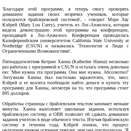
'Благодаря этой программе, я теперь смогу проверять
домашние задания своих незрячих учеников, которые
пользуются брайлеровской системой', - говорит Мэри Лау
Кэйрей (Mary Lou Carey), учитель из Лос-Анжелоса, которая
видела демонстрацию этой программы на конференции,
проходящей в Лос-Анжелосе. Конференция проводилась
Калифорнийским университетом California State University at
Northridge (CSUN) и называлась 'Технология и Люди с
Ограниченными Возможностями'.
Пятнадцатилетняя Кетрин Ханна (Katherine Hanna) несколько
раз работала с программой в CSUN и осталась очень довольна
ею: 'Мне нужна эта программа. Она мне нужна. Абсолютно!'
Энтузиазм Ханны был настолько заразителен, что, мисс
Кэйрей и ее коллега пообещали найти деньги и купить эту
программу для Ханны, несмотря на то, что программа стоит
895 долларов.
Обработка страницы с брайлевским текстом занимает меньше
минуты. Ханна выполняет школьные задания, используя
брайлевскую систему, и OBR позволит ей сдавать домашние
задания учителю в виде обычного текста. Изучая брайлевскую
систему в течении года, Кэйрей поняла, что процесс
овладения языком осязания тяжелее, чем она предполагала. 'Я