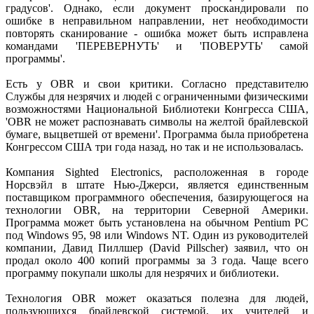
градусов'. Однако, если документ проскандировали по
ошибке в неправильном направлении, нет необходимости
повторять сканирование - ошибка может быть исправлена
командами 'ПЕРЕВЕРНУТЬ' и 'ПОВЕРУТЬ' самой
программы'.
Есть у OBR и свои критики. Согласно представителю
Службы для незрячих и людей с ограниченными физическими
возможностями Национальной Библиотеки Конгресса США,
'OBR не может распознавать символы на желтой брайлевской
бумаге, выцветшей от времени'. Программа была приобретена
Конгрессом США три года назад, но так и не использовалась.
Компания Sighted Electronics, расположенная в городе
Норсвэйл в штате Нью-Джерси, является единственным
поставщиком программного обеспечения, базирующегося на
технологии OBR, на территории Северной Америки.
Программа может быть установлена на обычном Pentium PC
под Windows 95, 98 или Windows NT. Один из руководителей
компании, Давид Пиллшер (David Pillscher) заявил, что он
продал около 400 копий программы за 3 года. Чаще всего
программу покупали школы для незрячих и библиотеки.
Технология OBR может оказаться полезна для людей,
пользующихся брайлевской системой, их учителей и