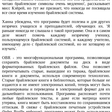
читаю брайлевские символы очень медленно', рассказывает
мисс Кэйрей, но тут же признает, что никогда не посвящала
все свое время изучению брайлевской системы.
Ханна убеждена, что программа будет полезна и для других
незрячих учащихся и преподавателей, обучающих их. 'Я
раньше никогда не слышала о такой программе. Она и в самом
деле может помочь каждому незрячему ученику,
пользующемуся брайлевской системой, и каждому учителю,
имеющему дело с брайлевской системой, но не хотящему ее
изучать'.
OBR - это многофункциональная программа, позволяющая
сохранять брайлевские документы на диск в виде
форматированных брайлевских файлов. Она позволяет
перепечатывать старые, вышедшие из тиража, брайлевские
книги и документы, используя современную технологию.
Старые брайлевские книги в библиотеках, которые больше не
издаются и не имеют электронных копий, теперь могут быть
отсканированы и переведены в электронный формат для их
дальнейшего использования. Программа распознает почти
любые брайлевские тексты, и даже если матрица книги
утеряна, книга может быть восстановлена по сохранившимся
оттискам. В связке с брайлевским печатным устройством
(Index Braille embosser), программа может быть использована