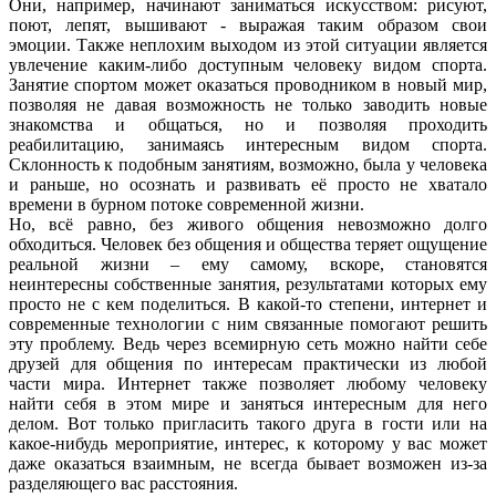
Они, например, начинают заниматься искусством: рисуют,
поют, лепят, вышивают - выражая таким образом свои
эмоции. Также неплохим выходом из этой ситуации является
увлечение каким-либо доступным человеку видом спорта.
Занятие спортом может оказаться проводником в новый мир,
позволяя не давая возможность не только заводить новые
знакомства и общаться, но и позволяя проходить
реабилитацию, занимаясь интересным видом спорта.
Склонность к подобным занятиям, возможно, была у человека
и раньше, но осознать и развивать её просто не хватало
времени в бурном потоке современной жизни.
Но, всё равно, без живого общения невозможно долго
обходиться. Человек без общения и общества теряет ощущение
реальной жизни – ему самому, вскоре, становятся
неинтересны собственные занятия, результатами которых ему
просто не с кем поделиться. В какой-то степени, интернет и
современные технологии с ним связанные помогают решить
эту проблему. Ведь через всемирную сеть можно найти себе
друзей для общения по интересам практически из любой
части мира. Интернет также позволяет любому человеку
найти себя в этом мире и заняться интересным для него
делом. Вот только пригласить такого друга в гости или на
какое-нибудь мероприятие, интерес, к которому у вас может
даже оказаться взаимным, не всегда бывает возможен из-за
разделяющего вас расстояния.