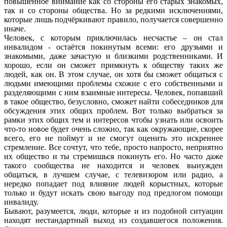
повышенное внимание как со стороны его старых знакомых,
так и со стороны общества. Но за редкими исключениями,
которые лишь подчёркивают правило, получается совершенно
иначе.
Человек, с которым приключилась несчастье – он стал
инвалидом - остаётся покинутым всеми: его друзьями и
знакомыми, даже зачастую и близкими родственниками. И
хорошо, если он сможет примкнуть к обществу таких же
людей, как он. В этом случае, он хотя бы сможет общаться с
людьми имеющими проблемы схожие с его собственными и
разделяющими с ним взаимные интересы. Человек, попавший
в такое общество, безусловно, сможет найти собеседников для
обсуждения этих общих проблем. Вот только выбраться за
рамки этих общих тем и интересов чтобы узнать или освоить
что-то новое будет очень сложно, так как окружающие, скорее
всего, его не поймут и не смогут оценить это искреннее
стремление. Все сочтут, что тебе, просто напросто, неприятно
их общество и ты стремишься покинуть его. Но часто даже
такого сообщества не находится и человек вынужден
общаться, в лучшем случае, с телевизором или радио, а
нередко попадает под влияние людей корыстных, которые
только и будут искать свою выгоду под предлогом помощи
инвалиду.
Бывают, разумеется, люди, которые и из подобной ситуации
находят нестандартный выход из создавшегося положения.