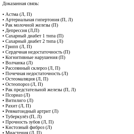
Доказанная связь:
• Астма (Л, П)
• Артериальная гипертония (П, Л)
• Рак молочной железы (П)
• Депрессия (Л,П)
• Сахарный диабет 1 типа (П)
• Сахарный диабет 2 типа (Л)
• Грипп (Л, П)
• Сердечная недостаточность (П)
• Когнитивные нарушения (П)
• Волчанка (Л)
• Рассеянный склероз (Л, П)
• Почечная недостаточность (Л)
• Остеомаляция (Л, П)
• Остеопороз (Л, П)
• Рак предстательной железы (П, Л)
• Псориаз (Л)
• Витилиго (Л)
• Рахит (Л, П)
• Ревматоидный артрит (Л)
• Туберкулёз (П, Л)
• Прочность зубов (Л, П)
• Кистозный фиброз (Л)
• Миастения (Л, П)