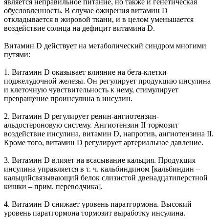
является неправильное питание, но также и генетическая
обусловленность. В случае ожирения витамин D
откладывается в жировой ткани, и в целом уменьшается
воздействие солнца на дефицит витамина D.
Витамин D действует на метаболический синдром многими
путями:
1. Витамин D оказывает влияние на бета-клетки
поджелудочной железы. Он регулирует продукцию инсулина
и клеточную чувствительность к нему, стимулирует
превращение проинсулина в инсулин.
2. Витамин D регулирует ренин-ангиотензин-
альдостероновую систему. Ангиотензин II тормозит
воздействие инсулина, витамин D, напротив, ангиотензина II.
Кроме того, витамин D регулирует артериальное давление.
3. Витамин D влияет на всасывание кальция. Продукция
инсулина управляется в т. ч. кальбиндином [кальбиндин –
кальцийсвязывающий белок слизистой двенадцатиперстной
кишки – прим. переводчика].
4. Витамин D снижает уровень паратгормона. Высокий
уровень паратгормона тормозит выработку инсулина.