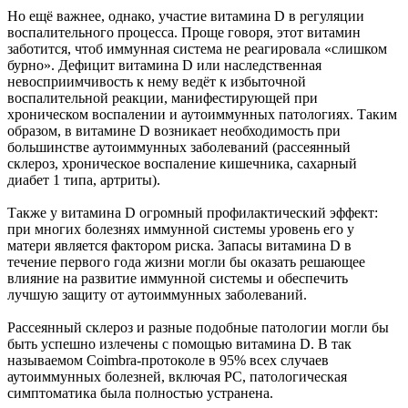
Но ещё важнее, однако, участие витамина D в регуляции
воспалительного процесса. Проще говоря, этот витамин
заботится, чтоб иммунная система не реагировала «слишком
бурно». Дефицит витамина D или наследственная
невосприимчивость к нему ведёт к избыточной
воспалительной реакции, манифестирующей при
хроническом воспалении и аутоиммунных патологиях. Таким
образом, в витамине D возникает необходимость при
большинстве аутоиммунных заболеваний (рассеянный
склероз, хроническое воспаление кишечника, сахарный
диабет 1 типа, артриты).
Также у витамина D огромный профилактический эффект:
при многих болезнях иммунной системы уровень его у
матери является фактором риска. Запасы витамина D в
течение первого года жизни могли бы оказать решающее
влияние на развитие иммунной системы и обеспечить
лучшую защиту от аутоиммунных заболеваний.
Рассеянный склероз и разные подобные патологии могли бы
быть успешно излечены с помощью витамина D. В так
называемом Coimbra-протоколе в 95% всех случаев
аутоиммунных болезней, включая РС, патологическая
симптоматика была полностью устранена.