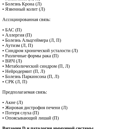
• Болезнь Крона (Л)
• Язвенный колит (Л)
Ассоциированная связь:
• БАС (П)
• Аллергия (П)
• Болезнь Альцгеймера (Л, П)
• Аутизм (Л, П)
• Синдром хронической усталости (Л)
• Различные формы рака (П)
• ВИЧ (Л)
• Метаболический синдром (П, Л)
• Нейродермит (П, Л)
• Болезнь Паркинсона (П, Л)
• СРК (Л, П)
Предполагаемая связь:
• Акне (Л)
• Жировая дистрофия печени (Л)
• Потеря слуха (П)
• Опоясывающий лишай (П)
Витамин D и патология иммунной системы