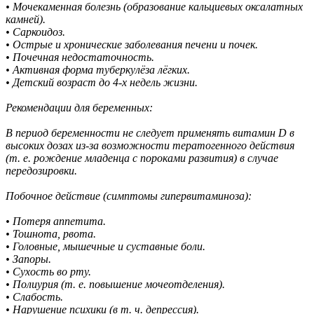
• Мочекаменная болезнь (образование кальциевых оксалатных
камней).
• Саркоидоз.
• Острые и хронические заболевания печени и почек.
• Почечная недостаточность.
• Активная форма туберкулёза лёгких.
• Детский возраст до 4-х недель жизни.
Рекомендации для беременных:
В период беременности не следует применять витамин D в
высоких дозах из-за возможности тератогенного действия
(т. е. рождение младенца с пороками развития) в случае
передозировки.
Побочное действие (симптомы гипервитаминоза):
• Потеря аппетита.
• Тошнота, рвота.
• Головные, мышечные и суставные боли.
• Запоры.
• Сухость во рту.
• Полиурия (т. е. повышение мочеотделения).
• Слабость.
• Нарушение психики (в т. ч. депрессия).