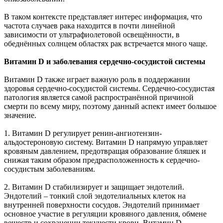
В таком контексте представляет интерес информация, что
частота случаев рака находится в почти линейной
зависимости от ультрафиолетовой освещённости, в
обеднённых солнцем областях рак встречается много чаще.
Витамин D и заболевания сердечно-сосудистой системы
Витамин D также играет важную роль в поддержании
здоровья сердечно-сосудистой системы. Сердечно-сосудистая
патология является самой распространённой причиной
смерти по всему миру, поэтому данный аспект имеет большое
значение.
1. Витамин D регулирует ренин-ангиотензин-
альдостероновую систему. Витамин D напрямую управляет
кровяным давлением, предотвращая образование бляшек и
снижая таким образом предрасположенность к сердечно-
сосудистым заболеваниям.
2. Витамин D стабилизирует и защищает эндотелий.
Эндотелий – тонкий слой эндотелиальных клеток на
внутренней поверхности сосудов. Эндотелий принимает
основное участие в регуляции кровяного давления, обмене
веществ и сохранении текучести крови. Витамин D