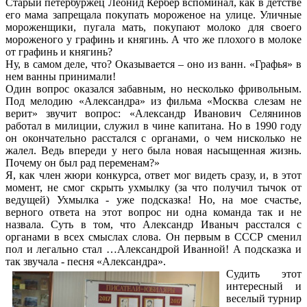
Старый петербуржец Леонид Кербер вспоминал, как в детстве
его мама запрещала покупать мороженое на улице. Уличные
мороженщики, пугала мать, покупают молоко для своего
мороженого у графинь и княгинь. А что же плохого в молоке
от графинь и княгинь?
Ну, в самом деле, что? Оказывается – оно из ванн. «Графья» в
нем ванны принимали!
Один вопрос оказался забавным, но несколько фривольным.
Под мелодию «Александра» из фильма «Москва слезам не
верит» звучит вопрос: «Александр Иванович Селянинов
работал в милиции, служил в чине капитана. Но в 1990 году
он окончательно расстался с органами, о чем нисколько не
жалел. Ведь впереди у него была новая насыщенная жизнь.
Почему он был рад переменам?»
Я, как член жюри конкурса, ответ мог видеть сразу, и, в этот
момент, не смог скрыть ухмылку (за что получил тычок от
ведущей) Ухмылка - уже подсказка! Но, на мое счастье,
верного ответа на этот вопрос ни одна команда так и не
назвала. Суть в том, что Александр Иваныч расстался с
органами в всех смыслах слова. Он первым в СССР сменил
пол и легально стал …Александрой Иванной! А подсказка и
так звучала - песня «Александра».
Судить этот
интересный и
веселый турнир