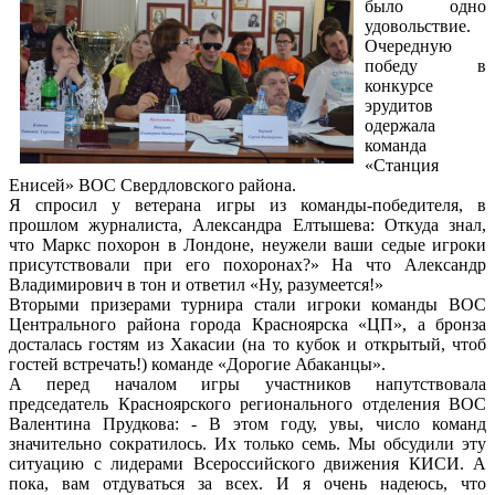
было одно
удовольствие.
Очередную
победу в
конкурсе
эрудитов
одержала
команда
«Станция
Енисей» ВОС Свердловского района.
Я спросил у ветерана игры из команды-победителя, в
прошлом журналиста, Александра Елтышева: Откуда знал,
что Маркс похорон в Лондоне, неужели ваши седые игроки
присутствовали при его похоронах?» На что Александр
Владимирович в тон и ответил «Ну, разумеется!»
Вторыми призерами турнира стали игроки команды ВОС
Центрального района города Красноярска «ЦП», а бронза
досталась гостям из Хакасии (на то кубок и открытый, чтоб
гостей встречать!) команде «Дорогие Абаканцы».
А перед началом игры участников напутствовала
председатель Красноярского регионального отделения ВОС
Валентина Прудкова: - В этом году, увы, число команд
значительно сократилось. Их только семь. Мы обсудили эту
ситуацию с лидерами Всероссийского движения КИСИ. А
пока, вам отдуваться за всех. И я очень надеюсь, что