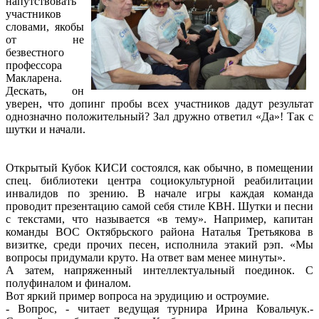
напутствовать
участников
словами, якобы
от не
безвестного
профессора
Макларена.
Дескать, он
уверен, что допинг пробы всех участников дадут результат
однозначно положительный? Зал дружно ответил «Да»! Так с
шутки и начали.
Открытый Кубок КИСИ состоялся, как обычно, в помещении
спец. библиотеки центра социокультурной реабилитации
инвалидов по зрению. В начале игры каждая команда
проводит презентацию самой себя стиле КВН. Шутки и песни
с текстами, что называется «в тему». Например, капитан
команды ВОС Октябрьского района Наталья Третьякова в
визитке, среди прочих песен, исполнила этакий рэп. «Мы
вопросы придумали круто. На ответ вам менее минуты».
А затем, напряженный интеллектуальный поединок. С
полуфиналом и финалом.
Вот яркий пример вопроса на эрудицию и остроумие.
- Вопрос, - читает ведущая турнира Ирина Ковальчук.-