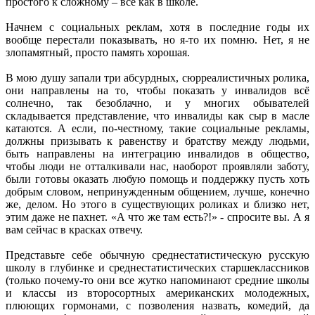
простого к сложному – всё как в школе.
Начнем с социальных реклам, хотя в последние годы их
вообще перестали показывать, но я-то их помню. Нет, я не
злопамятный, просто память хорошая.
В мою душу запали три абсурдных, сюрреалистичных ролика,
они направлены на то, чтобы показать у инвалидов всё
солнечно, так безоблачно, и у многих обывателей
складывается представление, что инвалиды как сыр в масле
катаются. А если, по-честному, такие социальные рекламы,
должны призывать к равенству и братству между людьми,
быть направлены на интеграцию инвалидов в общество,
чтобы люди не отталкивали нас, наоборот проявляли заботу,
были готовы оказать любую помощь и поддержку пусть хоть
добрым словом, непринужденным общением, лучше, конечно
же, делом. Но этого в существующих роликах и близко нет,
этим даже не пахнет. «А что же там есть?!» - спросите вы. А я
вам сейчас в красках отвечу.
Представьте себе обычную среднестатистическую русскую
школу в глубинке и среднестатистических старшеклассников
(только почему-то они все жутко напоминают средние школы
и классы из второсортных американских молодежных,
плюющих гормонами, с позволения назвать, комедий, да