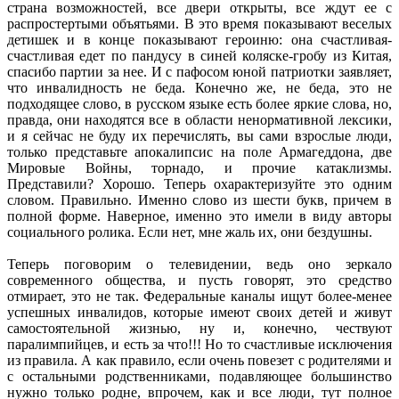
страна возможностей, все двери открыты, все ждут ее с
распростертыми объятьями. В это время показывают веселых
детишек и в конце показывают героиню: она счастливая-
счастливая едет по пандусу в синей коляске-гробу из Китая,
спасибо партии за нее. И с пафосом юной патриотки заявляет,
что инвалидность не беда. Конечно же, не беда, это не
подходящее слово, в русском языке есть более яркие слова, но,
правда, они находятся все в области ненормативной лексики,
и я сейчас не буду их перечислять, вы сами взрослые люди,
только представьте апокалипсис на поле Армагеддона, две
Мировые Войны, торнадо, и прочие катаклизмы.
Представили? Хорошо. Теперь охарактеризуйте это одним
словом. Правильно. Именно слово из шести букв, причем в
полной форме. Наверное, именно это имели в виду авторы
социального ролика. Если нет, мне жаль их, они бездушны.
Теперь поговорим о телевидении, ведь оно зеркало
современного общества, и пусть говорят, это средство
отмирает, это не так. Федеральные каналы ищут более-менее
успешных инвалидов, которые имеют своих детей и живут
самостоятельной жизнью, ну и, конечно, чествуют
паралимпийцев, и есть за что!!! Но то счастливые исключения
из правила. А как правило, если очень повезет с родителями и
с остальными родственниками, подавляющее большинство
нужно только родне, впрочем, как и все люди, тут полное