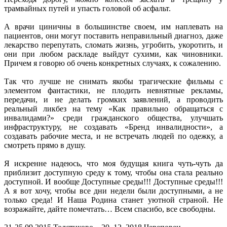
трамвайных путей и упасть головой об асфальт.
А врачи циничны в большинстве своем, им наплевать на
пациентов, они могут поставить неправильный диагноз, даже
лекарство перепутать, сломать жизнь, угробить, укоротить, и
они при любом раскладе выйдут сухими, как чиновники.
Причем я говорю об очень конкретных случаях, к сожалению.
Так что лучше не снимать якобы трагические фильмы с
элементом фантастики, не плодить невнятные рекламы,
передачи, и не делать громких заявлений, а проводить
реальный ликбез на тему «Как правильно обращаться с
инвалидами?» среди гражданского общества, улучшать
инфраструктуру, не создавать «Бренд инвалидности», а
создавать рабочие места, и не встречать людей по одежку, а
смотреть прямо в душу.
Я искренне надеюсь, что моя будущая книга чуть-чуть да
приблизит доступную среду к тому, чтобы она стала реально
доступной. И вообще Доступные среды!!! Доступные среды!!!
А я вот хочу, чтобы все дни недели были доступными, а не
только среда! И Наша Родина станет уютной страной. Не
возражайте, дайте помечтать… Всем спасибо, все свободны.