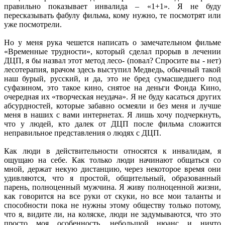
правильно показывает инвалида – «1+1». Я не буду
пересказывать фабулу фильма, кому нужно, те посмотрят или
уже посмотрели.
Но у меня рука чешется написать о замечательном фильме
«Временные трудности», который сделал прорыв в лечении
ДЦП, я бы назвал этот метод лесо- (повал? Спросите вы - нет)
лесотерапия, врачом здесь выступил Медведь, обычный такой
наш бурый, русский, и да, это не бред сумасшедшего под
суфазином, это такое кино, снятое на деньги Фонда Кино,
очередная их «творческая неудача». Я не буду касаться других
абсурдностей, которые забавно осмеяли и без меня и лучше
меня в наших с вами интернетах. Я лишь хочу подчеркнуть,
что у людей, кто далек от ДЦП после фильма сложится
неправильное представления о людях с ДЦП.
Как люди в действительности относятся к инвалидам, я
ощущаю на себе. Как только люди начинают общаться со
мной, держат некую дистанцию, через некоторое время они
удивляются, что я простой, общительный, образованный
парень, полноценный мужчина. Я живу полноценной жизни,
как говорится на все руки от скуки, но все мои таланты и
способности пока не нужны этому обществу только потому,
что я, видите ли, на коляске, люди не задумываются, что это
просто моя особенность, небольшой нюанс и ничто