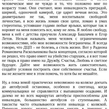
человеческое мне не чуждо и то, что положено мне по
возрасту тоже. Они считают, мою инвалидность преградой,
ширмой, одиночной камерой, где царит вечная весна. Это
диаметрально не так, меня воспитывали свободной
личностью, я всю жизнь ломаю свои цепи, ломаю в умах
стереотипы, устоявшие годами любые ярлыки, которые так и
норовят на меня повесить все, кому не лень. Я люблю свободу,
меня к ней с детства приучили Александр Башлачев и Егор
Летов. Нельзя называть меня человек с ограниченными
возможностями, ибо мои возможности безграничны. Я всегда
говорю, что ДЦП – не болезнь, а стиль жизни. Вот у Радиона
Романовича Раскольникова была концепция, согласно которой
он решил, что право имеет на убийство старушек, а я вот тоже
не тварь я право имею на Дружбу, Счастья, Любовь и светлое
будущее. Дайте мне возможность жить самостоятельно,
создайте условия построить свое собственное счастья. Если
вы не желаете мне в этом помочь, то хотя бы не мешайте.
Ну, а пока зимой практически невозможно на коляске доехать
до автобусной остановки, особенно в снегопад, когда
коммунальщики не справляются с выпавшими осадками. И
далеко не во всех маршрутах автобусы приспособлены для
инвалидов, большинство автобусов со ступеньками. А
таксисты часто отказываются везти инвалида с коляской.
Переходя дорогу, можно колесом заехать в трещину у