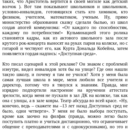
таких, что Аристотель вертится в своей могиле как детский
волчок ). Вот там показывают школьников и школьников,
условно-инвалидов, готовящихся стать кто химиком, кто
физиком, учителем, математиком, ученым. Ну, прямо
министерство образования сказку сделали былью, из школ
создав апогей коммунизма: «От каждого по способностям,
каждому по потребностям!» Кульминацией этого ролика
становятся кадры, как из актового школьного зала после
крутого рок-концерта выносят на руках парня на коляске, но с
гитарой и чествуют его, как Курта Дональда Кобейна, затем
появляется гордая надпись: «Доступная среда».
Кто писал сценарий к этой рекламе? Он знаком с проблемой
изнутри, видел инвалидов хотя бы на улице? Где они нашли
такую школу, и почему я там не учился? Хотя у меня была
самая лучшая школа в мире, меня любили все учителя и
директор, потому что я тянулся к знаниям. Правда, мне
изрядно подпортили настроение на вручении аттестата
зрелости, когда меня не пускали в зал ДК на коляске, так как
она с улицы, а в зале ковры. Театр абсурда во всей красе. «Ну,
конечно, ведь – скажете вы –13 лет назад Доступных сред не
было, одни четверги». У меня не было выбора поступать,
кроме как заочно на филфак (правда, можно легко было
поступить платно и учиться дистанционно, что ограничивает
общение с преподавателями и с однокурсниками), но это и