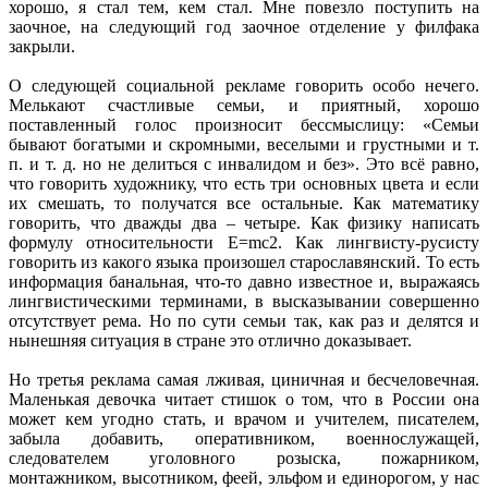
хорошо, я стал тем, кем стал. Мне повезло поступить на
заочное, на следующий год заочное отделение у филфака
закрыли.
О следующей социальной рекламе говорить особо нечего.
Мелькают счастливые семьи, и приятный, хорошо
поставленный голос произносит бессмыслицу: «Семьи
бывают богатыми и скромными, веселыми и грустными и т.
п. и т. д. но не делиться с инвалидом и без». Это всё равно,
что говорить художнику, что есть три основных цвета и если
их смешать, то получатся все остальные. Как математику
говорить, что дважды два – четыре. Как физику написать
формулу относительности E=mc2. Как лингвисту-русисту
говорить из какого языка произошел старославянский. То есть
информация банальная, что-то давно известное и, выражаясь
лингвистическими терминами, в высказывании совершенно
отсутствует рема. Но по сути семьи так, как раз и делятся и
нынешняя ситуация в стране это отлично доказывает.
Но третья реклама самая лживая, циничная и бесчеловечная.
Маленькая девочка читает стишок о том, что в России она
может кем угодно стать, и врачом и учителем, писателем,
забыла добавить, оперативником, военнослужащей,
следователем уголовного розыска, пожарником,
монтажником, высотником, феей, эльфом и единорогом, у нас