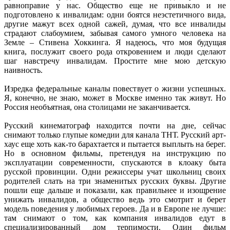
равноправие у нас. Общество еще не привыкло и не
подготовлено к инвалидам: одни боятся неэстетичного вида,
другие мажут всех одной сажей, думая, что все инвалиды
страдают слабоумием, забывая самого умного человека на
Земле – Стивена Хоккинга. Я надеюсь, что моя будущая
книга, послужит своего рода откровением и люди сделают
шаг навстречу инвалидам. Простите мне мою детскую
наивность.
Изредка федеральные каналы повествует о жизни успешных.
Я, конечно, не знаю, может в Москве именно так живут. Но
Россия необъятная, она столицами не заканчивается.
Русский кинематограф находится почти на дне, сейчас
снимают только глупые комедии для канала ТНТ. Русский арт-
хаус еще хоть как-то барахтается и пытается выплыть на берег.
Но в основном фильмы, претендуя на инструкцию по
эксплуатации современности, спускаются в клоаку быта
русской провинции. Одни режиссеры учат школьниц своих
родителей слать на три знаменитых русских буквы. Другие
пошли еще дальше и показали, как правильнее и изощрение
унижать инвалидов, а общество ведь это смотрит и берет
модель поведения у любимых героев. Да и в Европе не лучше:
там снимают о том, как компания инвалидов едут в
специализированный дом терпимости. Один фильм