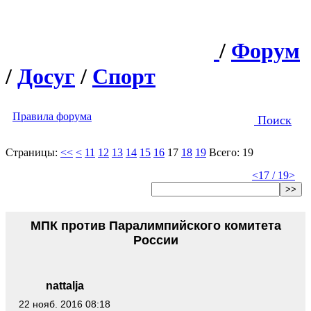
/
Форум
/
Досуг
/
Спорт
Правила форума
Поиск
Страницы:
<<
<
11
12
13
14
15
16
17
18
19
Всего: 19
<
17 / 19
>
>>
МПК против Паралимпийского комитета
России
nattalja
22 нояб. 2016 08:18