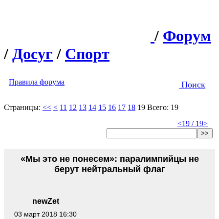
/
Форум
/
Досуг
/
Спорт
Правила форума
Поиск
Страницы:
<<
<
11
12
13
14
15
16
17
18
19
Всего: 19
<
19 / 19
>
>>
«Мы это не понесем»: паралимпийцы не
берут нейтральный флаг
newZet
03 март 2018 16:30