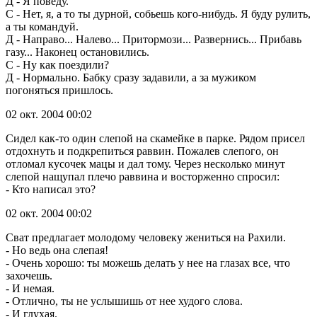
Д - Я поведу.
С - Нет, я, а то ты дурной, собьешь кого-нибудь. Я буду рулить,
а ты командуй.
Д - Направо... Налево... Притормози... Развернись... Прибавь
газу... Наконец остановились.
С - Ну как поездили?
Д - Нормально. Бабку сразу задавили, а за мужиком
погоняться пришлось.
02 окт. 2004 00:02
Сидел как-то один слепой на скамейке в парке. Рядом присел
отдохнуть и подкрепиться раввин. Пожалев слепого, он
отломал кусочек мацы и дал тому. Через несколько минут
слепой нащупал плечо раввина и восторженно спросил:
- Кто написал это?
02 окт. 2004 00:02
Сват предлагает молодому человеку жениться на Рахили.
- Но ведь она слепая!
- Очень хорошо: ты можешь делать у нее на глазах все, что
захочешь.
- И немая.
- Отлично, ты не услышишь от нее худого слова.
- И глухая.