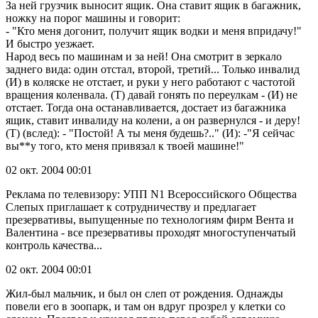
За ней грузчик выносит ящик. Она ставит ящик в багажник,
ножку на порог машины и говорит:
- "Кто меня догонит, получит ящик водки и меня впридачу!"
И быстро уезжает.
Народ весь по машинам и за ней! Она смотрит в зеркало
заднего вида: один отстал, второй, третий... Только инвалид
(И) в коляске не отстает, и руки у него работают с частотой
вращения коленвала. (Т) давай гонять по переулкам - (И) не
отстает. Тогда она останавливается, достает из багажника
ящик, ставит инвалиду на колени, а он развернулся - и деру!
(Т) (вслед): - "Постой! А ты меня будешь?.." (И): -"Я сейчас
вы**у того, кто меня привязал к твоей машине!"
02 окт. 2004 00:01
Реклама по телевизору: УПП N1 Всероссийского Общества
Слепых приглашает к сотрудничеству и предлагает
презервативы, выпущенные по технологиям фирм Вента и
Валентина - все прeзервативы проходят многоступенчатый
контроль качества...
02 окт. 2004 00:01
Жил-был мальчик, и был он слеп от рождения. Однажды
повели его в зоопарк, и там он вдруг прозрел у клетки со