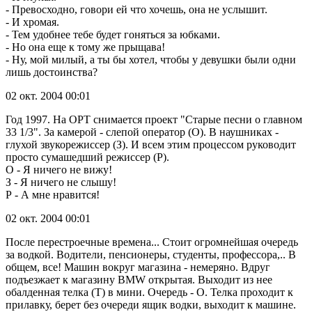
- Превосходно, говори ей что хочешь, она не услышит.
- И хромая.
- Тем удобнее тебе будет гоняться за юбками.
- Но она еще к тому же прыщава!
- Ну, мой милый, а ты бы хотел, чтобы у девушки были одни
лишь достоинства?
02 окт. 2004 00:01
Год 1997. На ОРТ снимается проект "Старые песни о главном
33 1/3". За камерой - слепой оператор (О). В наушниках -
глухой звукорежиссер (З). И всем этим процессом руководит
просто сумашедший режиссер (Р).
О - Я ничего не вижу!
З - Я ничего не слышу!
Р - А мне нравится!
02 окт. 2004 00:01
После перестроечные времена... Стоит огромнейшая очередь
за водкой. Водители, пенсионеры, студенты, профессора,.. В
общем, все! Машин вокруг магазина - немеряно. Вдруг
подъезжает к магазину ВМW открытая. Выходит из нее
обалденная телка (Т) в мини. Очередь - O. Телка проходит к
прилавку, берет без очереди ящик водки, выходит к машине.