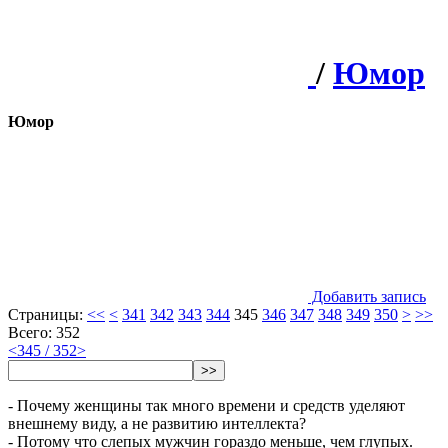
/
Юмор
Юмор
Добавить запись
Страницы:
<<
<
341
342
343
344
345
346
347
348
349
350
>
>>
Всего: 352
<
345 / 352
>
>>
- Почему женщины так много времени и средств уделяют
внешнему виду, а не развитию интеллекта?
- Потому что слепых мужчин гораздо меньше, чем глупых.