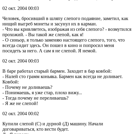
02 окт. 2004 00:03
Человек, бросивший в шляпу слепого подаяние, заметил, как
нищий выгреб монеты и засунул их в карман.
- Что вы кривляетесь, изображая из себя слепого? - возмутился
прохожий. - Вы такой же слепой, как я!
- О синьор, я только заменяю настоящего слепого, того, что
всегда сидит здесь. Он пошел в кино и попросил меня
посидеть за него. А сам я не слепой. Я немой.
02 окт. 2004 00:03
В баре работал старый бармен. Заходит в бар ковбой:
- Налей сто грамм коньяка. Бармен как всегда не доливает.
Ковбой:
- Почему не доливаешь?
- Понимаешь, я уже стар, плохо вижу...
- Тогда почему не переливаешь?
- Я же не слепой!
02 окт. 2004 00:02
Купили слепой (С) и дурной (Д) машину. Начали
договариваться, кто вести будет.