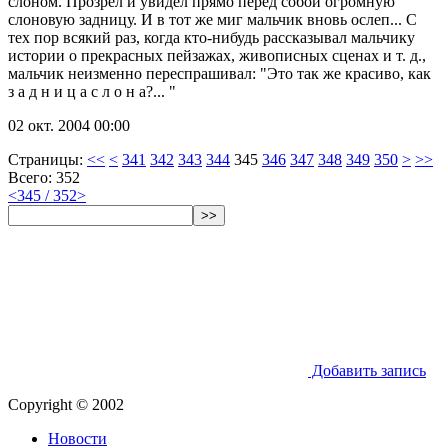
слоном. Прозрел и увидел прямо перед собой огромную
слоновую задницу. И в тот же миг мальчик вновь ослеп... С
тех пор всякий раз, когда кто-нибудь рассказывал мальчику
истории о прекрасных пейзажах, живописных сценах и т. д.,
мальчик неизменно переспрашивал: "Это так же красиво, как
з а д н и ц а с л о н а?... "
02 окт. 2004 00:00
Страницы:
<<
<
341
342
343
344
345
346
347
348
349
350
>
>>
Всего: 352
<
345 / 352
>
>>
Добавить запись
Copyright © 2002
Новости