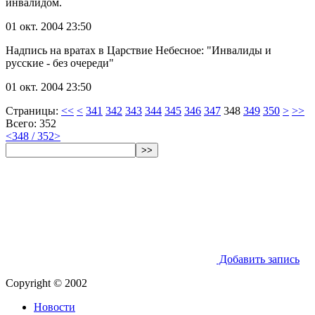
инвалидом.
01 окт. 2004 23:50
Надпись на вратах в Царствие Небесное: "Инвалиды и
русские - без очереди"
01 окт. 2004 23:50
Страницы:
<<
<
341
342
343
344
345
346
347
348
349
350
>
>>
Всего: 352
<
348 / 352
>
>>
Добавить запись
Copyright © 2002
Новости