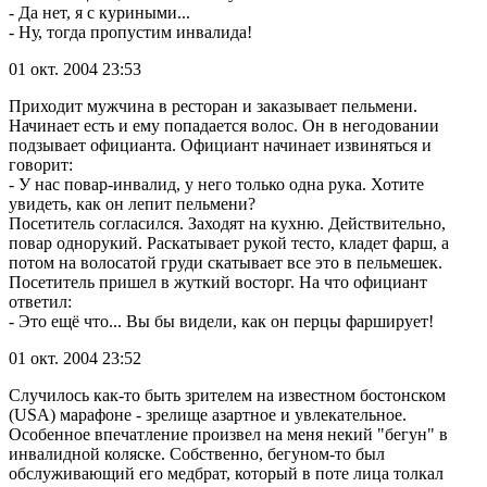
- Да нет, я с куриными...
- Ну, тогда пропустим инвалида!
01 окт. 2004 23:53
Приходит мужчина в ресторан и заказывает пельмени.
Начинает есть и ему попадается волос. Он в негодовании
подзывает официанта. Официант начинает извиняться и
говорит:
- У нас повар-инвалид, у него только одна рука. Хотите
увидеть, как он лепит пельмени?
Посетитель согласился. Заходят на кухню. Действительно,
повар однорукий. Раскатывает рукой тесто, кладет фарш, а
потом на волосатой груди скатывает все это в пельмешек.
Посетитель пришел в жуткий восторг. На что официант
ответил:
- Это ещё что... Вы бы видели, как он перцы фарширует!
01 окт. 2004 23:52
Случилось как-то быть зрителем на известном бостонском
(USA) марафоне - зрелище азартное и увлекательное.
Особенное впечатление произвел на меня некий "бегун" в
инвалидной коляске. Собственно, бегуном-то был
обслуживающий его медбрат, который в поте лица толкал