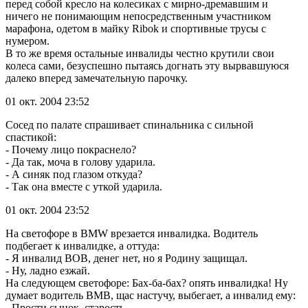
перед собой кресло на колесиках с мирно-дремавшим и
ничего не понимающим непосредственным участником
марафона, одетом в майку Ribok и спортивные трусы с
нумером.
В то же время остальные инвалиды честно крутили свои
колеса сами, безуспешно пытаясь догнать эту вырвавшуюся
далеко вперед замечательную парочку.
01 окт. 2004 23:52
Сосед по палате спрашивает спинальника с сильной
спастикой:
- Почему лицо покраснело?
- Да так, моча в голову ударила.
- А синяк под глазом откуда?
- Так она вместе с уткой ударила.
01 окт. 2004 23:52
На светофоре в BMW врезается инвалидка. Водитель
подбегает к инвалидке, а оттуда:
- Я инвалид ВОВ, денег нет, но я Родину защищал.
- Ну, ладно езжай.
На следующем светофоре: Бах-ба-бах? опять инвалидка! Ну
думает водитель ВМВ, щас настучу, выбегает, а инвалид ему:
- Прости сынок, старость.