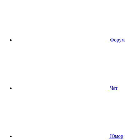
Форум
Чат
Юмор