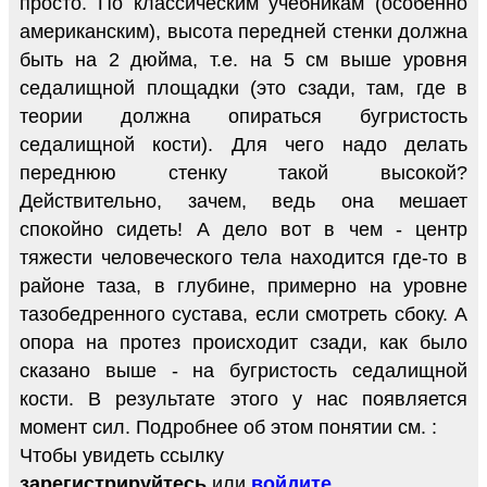
просто. По классическим учебникам (особенно
американским), высота передней стенки должна
быть на 2 дюйма, т.е. на 5 см выше уровня
седалищной площадки (это сзади, там, где в
теории должна опираться бугристость
седалищной кости). Для чего надо делать
переднюю стенку такой высокой?
Действительно, зачем, ведь она мешает
спокойно сидеть! А дело вот в чем - центр
тяжести человеческого тела находится где-то в
районе таза, в глубине, примерно на уровне
тазобедренного сустава, если смотреть сбоку. А
опора на протез происходит сзади, как было
сказано выше - на бугристость седалищной
кости. В результате этого у нас появляется
момент сил. Подробнее об этом понятии см. :
Чтобы увидеть ссылку
зарегистрируйтесь
или
войдите