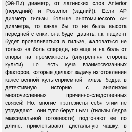
(Эй-Пи) диаметр, от латинских слов Anterior
(передний) и Posterior (задний)). Если АР
диаметр гильзы больше анатомического АР
диаметра, то какая бы то ни была высота
передней стенки, она будет давить, т.к. пациент
будет проваливаться в гильзе, жаловаться не
только на боль спереди, но еще и на боль от
опоры на промежность (внутренняя сторона
культи). Т.о. есть куча взаимосвязанных
факторов, которые делают задачу изготовления
качественной культеприемной гильзы бедра в
детективную историю с анализом
многочисленных причинно-следственных
связей! Но. многие протезисты себя этим не
утруждают - они тупо берут ГБМГ (гильзы бедра
максимальной готовности) подгоняют ее по
длине, приклепывают дистальную чашку, в