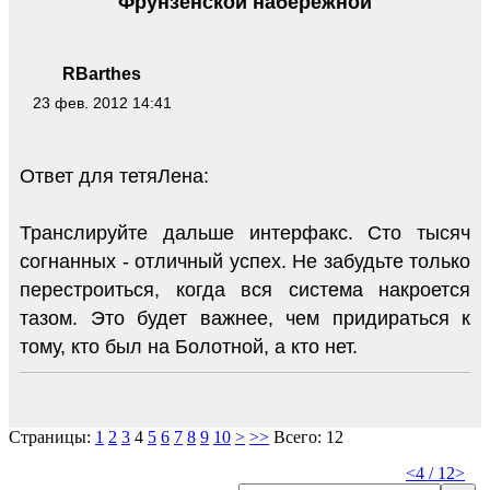
Фрунзенской набережной
RBarthes
23 фев. 2012 14:41
Ответ для тетяЛена:
Транслируйте дальше интерфакс. Сто тысяч
согнанных - отличный успех. Не забудьте только
перестроиться, когда вся система накроется
тазом. Это будет важнее, чем придираться к
тому, кто был на Болотной, а кто нет.
Страницы:
1
2
3
4
5
6
7
8
9
10
>
>>
Всего: 12
<
4 / 12
>