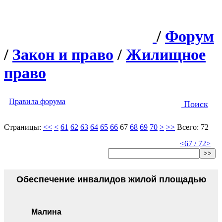
/
Форум
/
Закон и право
/
Жилищное
право
Правила форума
Поиск
Страницы:
<<
<
61
62
63
64
65
66
67
68
69
70
>
>>
Всего: 72
<
67 / 72
>
>>
Обеспечение инвалидов жилой площадью
Малина