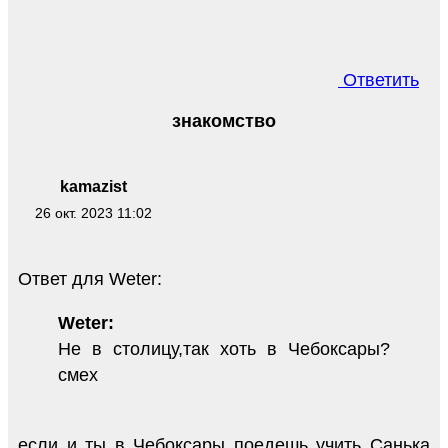
Ответить
знакомство
kamazist
26 окт. 2023 11:02
Ответ для Weter:
Weter:
Не в столицу,так хоть в Чебоксары?
смех
если и ты в Чебоксары поедешь учить Санька