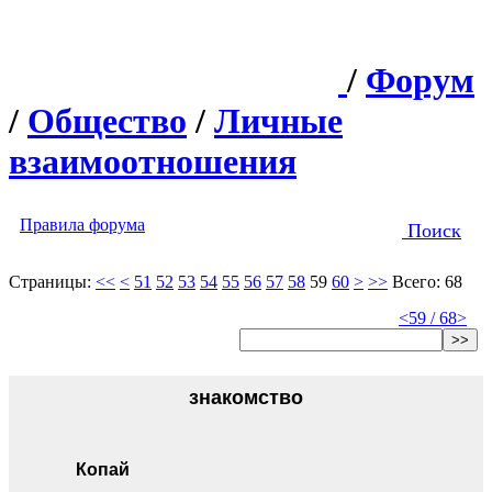
/
Форум
/
Общество
/
Личные
взаимоотношения
Правила форума
Поиск
Страницы:
<<
<
51
52
53
54
55
56
57
58
59
60
>
>>
Всего: 68
<
59 / 68
>
>>
знакомство
Копай