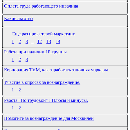
Оплата труда работающего инвалида
Какие льготы?
Еще раз про сетевой маркетинг
1
2
3
...
12
13
14
Работа при наличии 1й группы
1
2
3
Корпорация TVM, как заработать заполняя маркеры.
Участие в опросах за вознаграждение.
1
2
Работа "По трудовой" ! Плюсы и минусы.
1
2
Помогите за вознаграждение для Москвичей