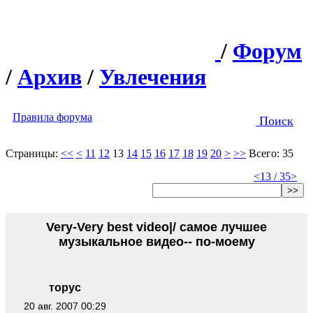
/
Форум
/
Архив
/
Увлечения
Правила форума
Поиск
Страницы:
<<
<
11
12
13
14
15
16
17
18
19
20
>
>>
Всего: 35
<
13 / 35
>
>>
Very-Very best video|/ самое лучшее
музыкальное видео-- по-моему
торус
20 авг. 2007 00:29