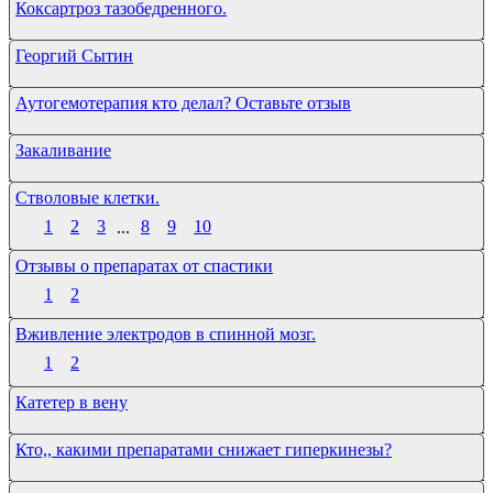
Коксартроз тазобедренного.
Георгий Сытин
Аутогемотерапия кто делал? Оставьте отзыв
Закаливание
Стволовые клетки.
1
2
3
...
8
9
10
Отзывы о препаратах от спастики
1
2
Вживление электродов в спинной мозг.
1
2
Катетер в вену
Кто,, какими препаратами снижает гиперкинезы?